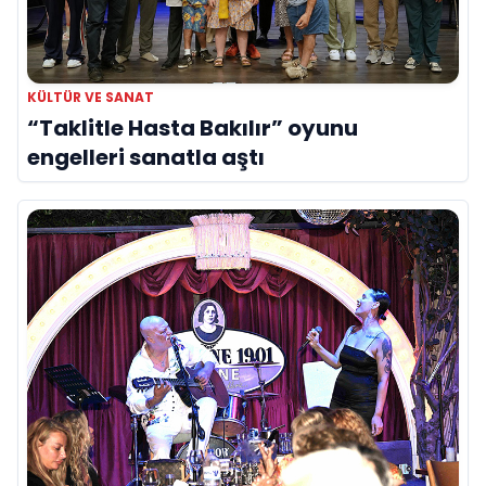
KÜLTÜR VE SANAT
“Taklitle Hasta Bakılır” oyunu
engelleri sanatla aştı