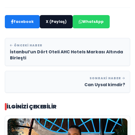
Facebook
X (Paylaş)
WhatsApp
ÖNCEKI HABER
İstanbul’un Dört Oteli AHC Hotels Markası Altında
Birleşti
SONRAKI HABER
Can Uysal kimdir?
İLGINIZI ÇEKEBILIR