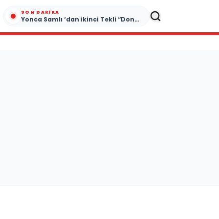
SON DAKIKA
Yonca Samlı ‘dan İkinci Tekli “Donacaksın Sevgilim “ yayımlandı