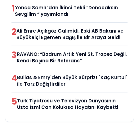
1
Yonca Samlı ‘dan İkinci Tekli “Donacaksın
Sevgilim “ yayımlandı
2
Ali Emre Açıkgöz Galimidi, Eski AB Bakanı ve
Büyükelçi Egemen Bağış ile Bir Araya Geldi
3
RAVANO: “Bodrum Artık Yeni St. Tropez Değil,
Kendi Başına Bir Referans”
4
Bullas & Emry'den Büyük Sürpriz! "Kaç Kurtul"
ile Tarz Değiştirdiler
5
Türk Tiyatrosu ve Televizyon Dünyasının
Usta İsmi Can Kolukısa Hayatını Kaybetti