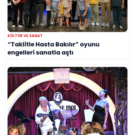
KÜLTÜR VE SANAT
“Taklitle Hasta Bakılır” oyunu
engelleri sanatla aştı