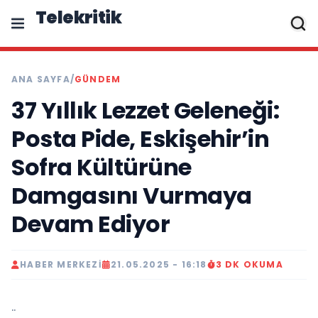
Telekritik
ANA SAYFA
/
GÜNDEM
37 Yıllık Lezzet Geleneği:
Posta Pide, Eskişehir’in
Sofra Kültürüne
Damgasını Vurmaya
Devam Ediyor
HABER MERKEZI
21.05.2025 - 16:18
3 DK OKUMA
..