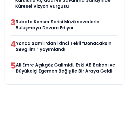
Kurulunu Açıkladı ve Savunma Sanayinde
Küresel Vizyon Vurgusu
3
Rubato Konser Serisi Müzikseverlerle
Buluşmaya Devam Ediyor
4
Yonca Samlı ‘dan İkinci Tekli “Donacaksın
Sevgilim “ yayımlandı
5
Ali Emre Açıkgöz Galimidi, Eski AB Bakanı ve
Büyükelçi Egemen Bağış ile Bir Araya Geldi