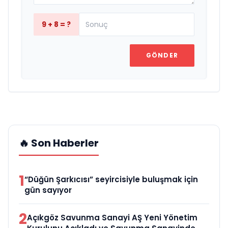
9 + 8 = ?
GÖNDER
🔥 Son Haberler
1
“Düğün Şarkıcısı” seyircisiyle buluşmak için
gün sayıyor
2
Açıkgöz Savunma Sanayi AŞ Yeni Yönetim