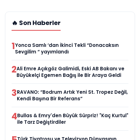
🔥 Son Haberler
1
Yonca Samlı ‘dan İkinci Tekli “Donacaksın
Sevgilim “ yayımlandı
2
Ali Emre Açıkgöz Galimidi, Eski AB Bakanı ve
Büyükelçi Egemen Bağış ile Bir Araya Geldi
3
RAVANO: “Bodrum Artık Yeni St. Tropez Değil,
Kendi Başına Bir Referans”
4
Bullas & Emry'den Büyük Sürpriz! "Kaç Kurtul"
ile Tarz Değiştirdiler
5
Türk Tiyatrosu ve Televizyon Dünyasının