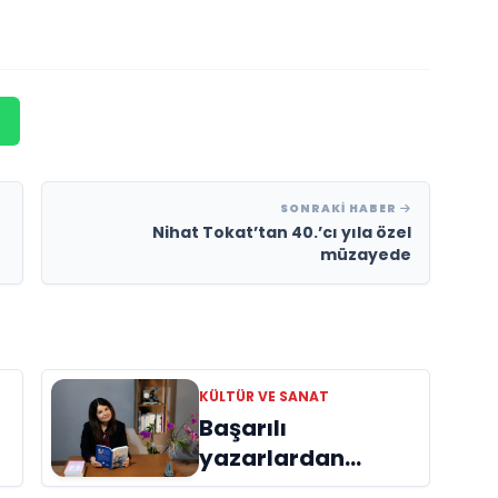
SONRAKI HABER
Nihat Tokat’tan 40.’cı yıla özel
müzayede
KÜLTÜR VE SANAT
Başarılı
yazarlardan
Azime Savaş’tan