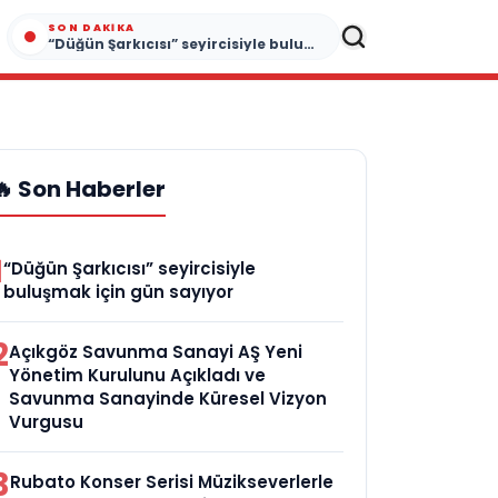
SON DAKIKA
“Düğün Şarkıcısı” seyircisiyle buluşmak için gün sayıyor
🔥 Son Haberler
1
“Düğün Şarkıcısı” seyircisiyle
buluşmak için gün sayıyor
2
Açıkgöz Savunma Sanayi AŞ Yeni
Yönetim Kurulunu Açıkladı ve
Savunma Sanayinde Küresel Vizyon
Vurgusu
3
Rubato Konser Serisi Müzikseverlerle