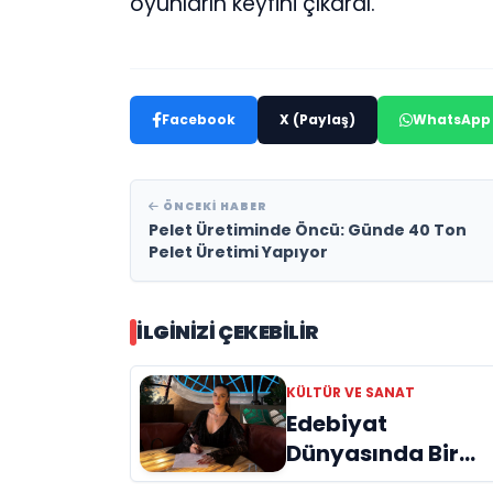
oyunların keyfini çıkardı.
Facebook
X (Paylaş)
WhatsApp
ÖNCEKI HABER
Pelet Üretiminde Öncü: Günde 40 Ton
Pelet Üretimi Yapıyor
İLGINIZI ÇEKEBILIR
KÜLTÜR VE SANAT
Edebiyat
Dünyasında Bir
Genç Deha