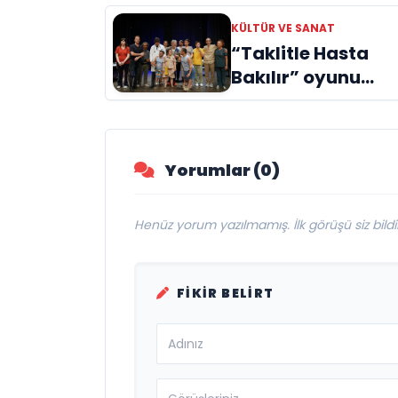
Doğuyor: Dilruba
KÜLTÜR VE SANAT
Engin ve Zift Karas
“Taklitle Hasta
Evreni ‘AVENOİR’
Bakılır” oyunu
engelleri sanatla
aştı
Yorumlar (0)
Henüz yorum yazılmamış. İlk görüşü siz bildir
FIKIR BELIRT