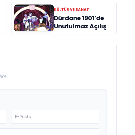
başucu kitabı
KÜLTÜR VE SANAT
ı
“Emanet”
Dürdane 1901’de
raflardaki yerini
Unutulmaz Açılış
aldı
in!