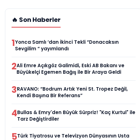
🔥 Son Haberler
1
Yonca Samlı ‘dan İkinci Tekli “Donacaksın
Sevgilim “ yayımlandı
2
Ali Emre Açıkgöz Galimidi, Eski AB Bakanı ve
Büyükelçi Egemen Bağış ile Bir Araya Geldi
3
RAVANO: “Bodrum Artık Yeni St. Tropez Değil,
Kendi Başına Bir Referans”
4
Bullas & Emry'den Büyük Sürpriz! "Kaç Kurtul" ile
Tarz Değiştirdiler
5
Türk Tiyatrosu ve Televizyon Dünyasının Usta