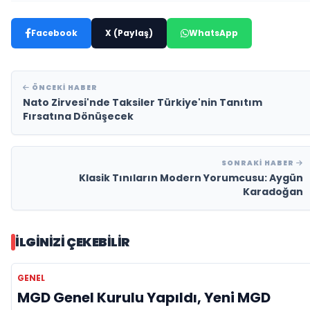
Facebook
X (Paylaş)
WhatsApp
ÖNCEKI HABER
Nato Zirvesi'nde Taksiler Türkiye'nin Tanıtım
Fırsatına Dönüşecek
SONRAKI HABER
Klasik Tınıların Modern Yorumcusu: Aygün
Karadoğan
İLGINIZI ÇEKEBILIR
GENEL
MGD Genel Kurulu Yapıldı, Yeni MGD