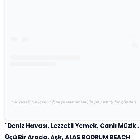
Ne Yesek Ne İçsek (@neyesekneicsek)'in paylaştığı bir gönderi
"Deniz Havası, Lezzetli Yemek, Canlı Müzik
Üçü Bir Arada. Aşk, ALAS BODRUM BEACH