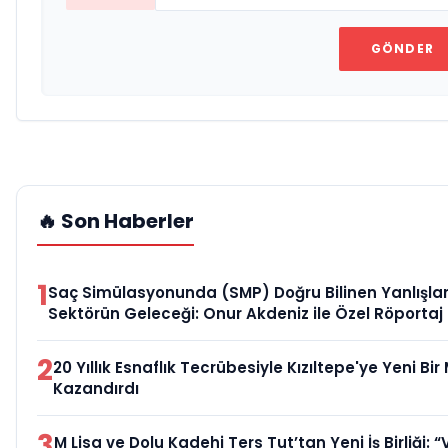
GÖNDER
🔥 Son Haberler
1
Saç Simülasyonunda (SMP) Doğru Bilinen Yanlışlar
Sektörün Geleceği: Onur Akdeniz ile Özel Röportaj
2
20 Yıllık Esnaflık Tecrübesiyle Kızıltepe'ye Yeni Bi
Kazandırdı
3
M Lisa ve Dolu Kadehi Ters Tut’tan Yeni İş Birliği: “