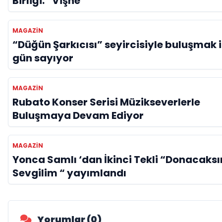
Birliği: “Vişne”
MAGAZIN
“Düğün Şarkıcısı” seyircisiyle buluşmak i
gün sayıyor
MAGAZIN
Rubato Konser Serisi Müzikseverlerle
Buluşmaya Devam Ediyor
MAGAZIN
Yonca Samlı ‘dan İkinci Tekli “Donacaksı
Sevgilim “ yayımlandı
Yorumlar (0)