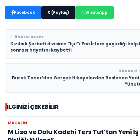
Facebook
X (Paylaş)
WhatsApp
ÖNCEKI HABER
Kızılcık Şerbeti dizisinin “Işıl”ı Ece İrtem geçirdiği kalp 
sonrası hayatını kaybetti
SONRAKI 
Burak Taner’den Gerçek Hikayelerden Beslenen Yeni 
“Unut
İLGINIZI ÇEKEBILIR
MAGAZIN
M Lisa ve Dolu Kadehi Ters Tut’tan Yeni İş