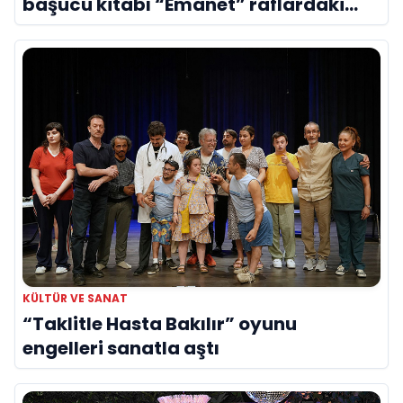
başucu kitabı “Emanet” raflardaki
yerini aldı
KÜLTÜR VE SANAT
“Taklitle Hasta Bakılır” oyunu
engelleri sanatla aştı