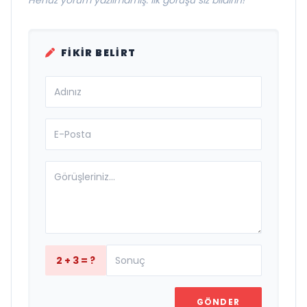
Henüz yorum yazılmamış. İlk görüşü siz bildirin!
FIKIR BELIRT
2 + 3 = ?
GÖNDER