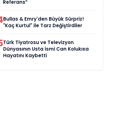
Referans”
4
Bullas & Emry'den Büyük Sürpriz!
"Kaç Kurtul" ile Tarz Değiştirdiler
5
Türk Tiyatrosu ve Televizyon
Dünyasının Usta İsmi Can Kolukısa
Hayatını Kaybetti