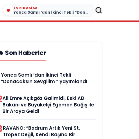
SON DAKIKA
Yonca Samlı ‘dan İkinci Tekli “Donacaksın Sevgilim “ yayımlandı
🔥 Son Haberler
1
Yonca Samlı ‘dan İkinci Tekli
“Donacaksın Sevgilim “ yayımlandı
2
Ali Emre Açıkgöz Galimidi, Eski AB
Bakanı ve Büyükelçi Egemen Bağış ile
Bir Araya Geldi
3
RAVANO: “Bodrum Artık Yeni St.
Tropez Değil, Kendi Başına Bir