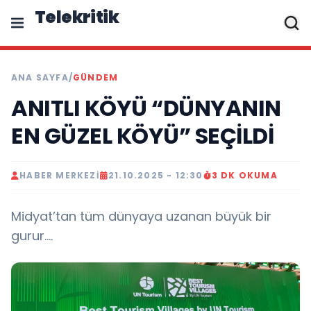
Telekritik
ANA SAYFA
/
GÜNDEM
ANITLI KÖYÜ “DÜNYANIN
EN GÜZEL KÖYÜ” SEÇİLDİ
HABER MERKEZI
21.10.2025 - 12:30
3 DK OKUMA
Midyat’tan tüm dünyaya uzanan büyük bir
gurur….