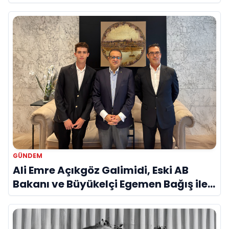
Savunma Sanayinde Küresel Vizyon
Vurgusu
GÜNDEM
Ali Emre Açıkgöz Galimidi, Eski AB
Bakanı ve Büyükelçi Egemen Bağış ile
Bir Araya Geldi