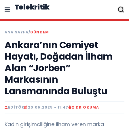
Telekritik
ANA SAYFA
/
GÜNDEM
Ankara’nın Cemiyet
Hayatı, Doğadan İlham
Alan “Jorben”
Markasının
Lansmanında Buluştu
EDITÖR
20.06.2025 - 11:47
2 DK OKUMA
Kadın girişimciliğine ilham veren marka