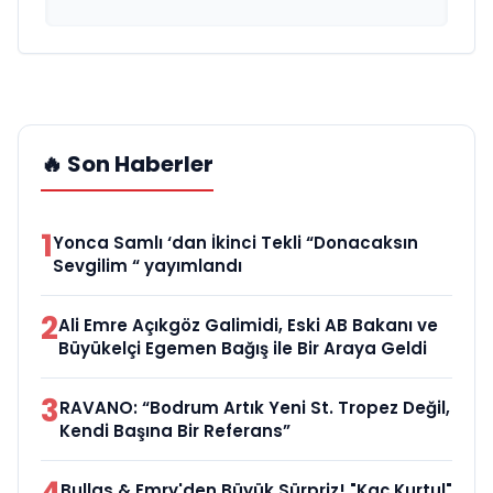
🔥 Son Haberler
1
Yonca Samlı ‘dan İkinci Tekli “Donacaksın
Sevgilim “ yayımlandı
2
Ali Emre Açıkgöz Galimidi, Eski AB Bakanı ve
Büyükelçi Egemen Bağış ile Bir Araya Geldi
3
RAVANO: “Bodrum Artık Yeni St. Tropez Değil,
Kendi Başına Bir Referans”
Bullas & Emry'den Büyük Sürpriz! "Kaç Kurtul"