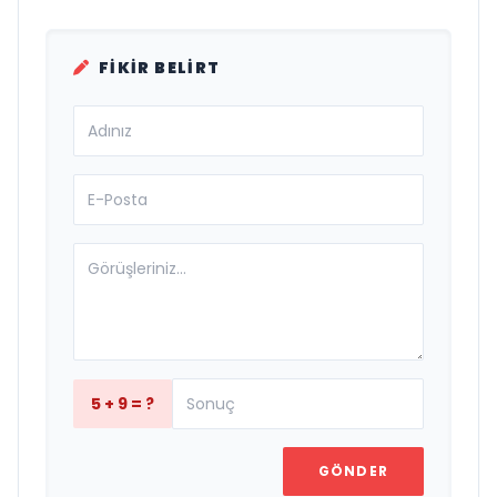
FIKIR BELIRT
5 + 9 = ?
GÖNDER