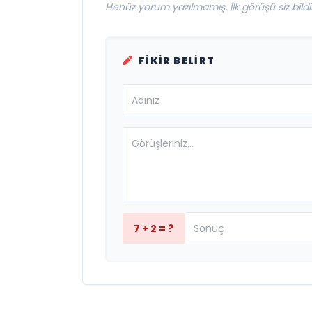
Henüz yorum yazılmamış. İlk görüşü siz bildir
FIKIR BELIRT
7 + 2 = ?