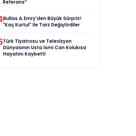
Referans”
4
Bullas & Emry'den Büyük Sürpriz!
"Kaç Kurtul" ile Tarz Değiştirdiler
5
Türk Tiyatrosu ve Televizyon
Dünyasının Usta İsmi Can Kolukısa
Hayatını Kaybetti