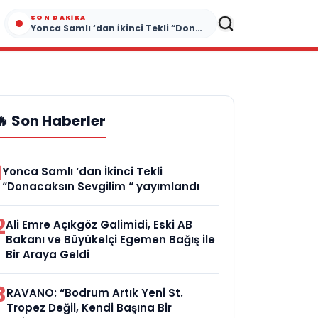
SON DAKIKA
Yonca Samlı ‘dan İkinci Tekli “Donacaksın Sevgilim “ yayımlandı
🔥 Son Haberler
1
Yonca Samlı ‘dan İkinci Tekli
“Donacaksın Sevgilim “ yayımlandı
2
Ali Emre Açıkgöz Galimidi, Eski AB
Bakanı ve Büyükelçi Egemen Bağış ile
Bir Araya Geldi
3
RAVANO: “Bodrum Artık Yeni St.
Tropez Değil, Kendi Başına Bir