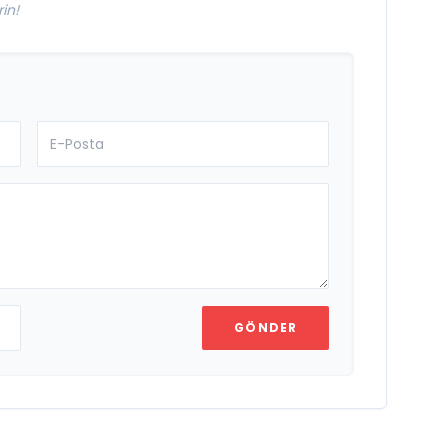
in!
GÖNDER