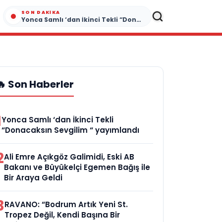
SON DAKIKA
Yonca Samlı ‘dan İkinci Tekli “Donacaksın Sevgilim “ yayımlandı
🔥 Son Haberler
1
Yonca Samlı ‘dan İkinci Tekli
“Donacaksın Sevgilim “ yayımlandı
2
Ali Emre Açıkgöz Galimidi, Eski AB
Bakanı ve Büyükelçi Egemen Bağış ile
Bir Araya Geldi
3
RAVANO: “Bodrum Artık Yeni St.
Tropez Değil, Kendi Başına Bir