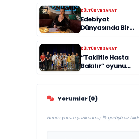
KÜLTÜR VE SANAT
Edebiyat
Dünyasında Bir
Genç Deha
Doğuyor: Dilruba
KÜLTÜR VE SANAT
Engin ve Zift Karas
“Taklitle Hasta
Evreni ‘AVENOİR’
Bakılır” oyunu
engelleri sanatla
aştı
Yorumlar (0)
Henüz yorum yazılmamış. İlk görüşü siz bildir