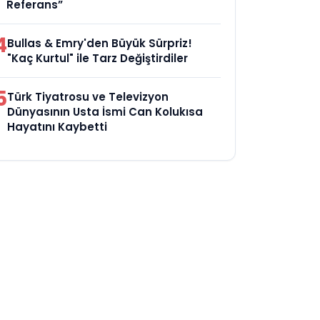
Referans”
4
Bullas & Emry'den Büyük Sürpriz!
"Kaç Kurtul" ile Tarz Değiştirdiler
5
Türk Tiyatrosu ve Televizyon
Dünyasının Usta İsmi Can Kolukısa
Hayatını Kaybetti