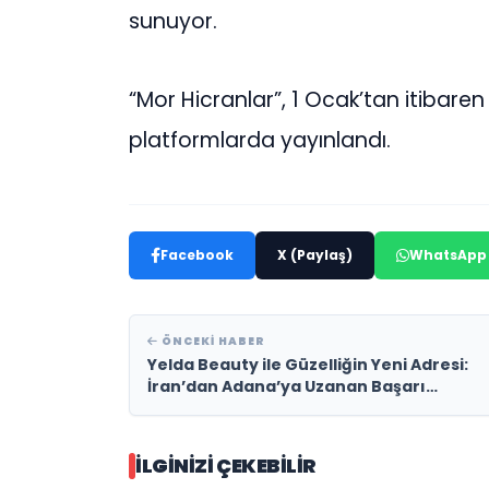
sunuyor.
“Mor Hicranlar”, 1 Ocak’tan itibaren 
platformlarda yayınlandı.
Facebook
X (Paylaş)
WhatsApp
ÖNCEKI HABER
Yelda Beauty ile Güzelliğin Yeni Adresi:
İran’dan Adana’ya Uzanan Başarı
Hikâyesi – Uzman Yelda Özekici’den İpek
Kirpik Sanatına Dokunuşlar
İLGINIZI ÇEKEBILIR