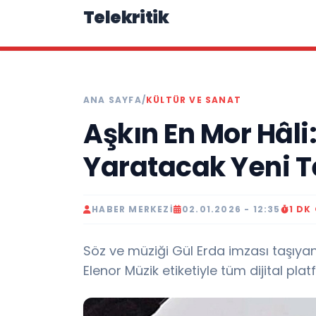
Telekritik
ANA SAYFA
/
KÜLTÜR VE SANAT
Aşkın En Mor Hâli
Yaratacak Yeni T
HABER MERKEZI
02.01.2026 - 12:35
1 DK
Söz ve müziği Gül Erda imzası taşıyan y
Elenor Müzik etiketiyle tüm dijital pl