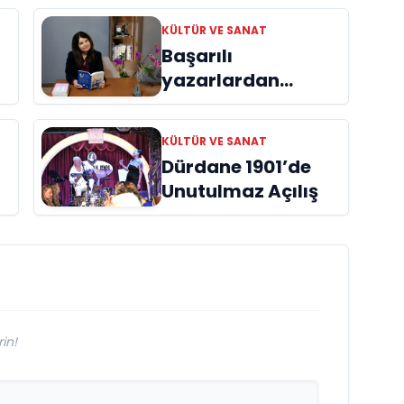
KÜLTÜR VE SANAT
Başarılı
yazarlardan
Azime Savaş’tan
başucu kitabı
KÜLTÜR VE SANAT
ı
“Emanet”
Dürdane 1901’de
raflardaki yerini
Unutulmaz Açılış
aldı
in!