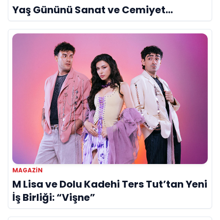
Yaş Gününü Sanat ve Cemiyet
Dünyasının Ünlü İsimleriyle Kutladı!
MAGAZIN
M Lisa ve Dolu Kadehi Ters Tut’tan Yeni
İş Birliği: “Vişne”