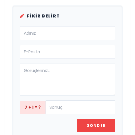
FIKIR BELIRT
7 + 1 = ?
GÖNDER