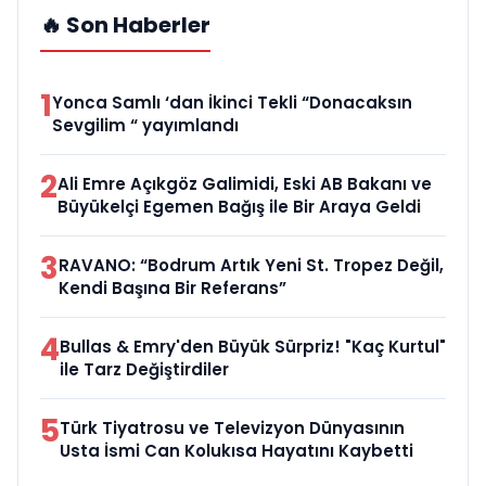
🔥 Son Haberler
1
Yonca Samlı ‘dan İkinci Tekli “Donacaksın
Sevgilim “ yayımlandı
2
Ali Emre Açıkgöz Galimidi, Eski AB Bakanı ve
Büyükelçi Egemen Bağış ile Bir Araya Geldi
3
RAVANO: “Bodrum Artık Yeni St. Tropez Değil,
Kendi Başına Bir Referans”
4
Bullas & Emry'den Büyük Sürpriz! "Kaç Kurtul"
ile Tarz Değiştirdiler
5
Türk Tiyatrosu ve Televizyon Dünyasının
Usta İsmi Can Kolukısa Hayatını Kaybetti