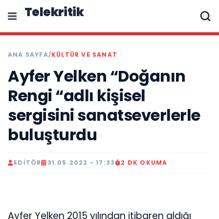
Telekritik
ANA SAYFA
/
KÜLTÜR VE SANAT
Ayfer Yelken “Doğanın
Rengi “adlı kişisel
sergisini sanatseverlerle
buluşturdu
EDITÖR
31.05.2022 - 17:33
2 DK OKUMA
Ayfer Yelken 2015 yılından itibaren aldığı