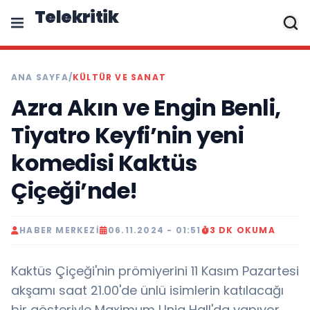
Telekritik
ANA SAYFA
/
KÜLTÜR VE SANAT
Azra Akın ve Engin Benli,
Tiyatro Keyfi’nin yeni
komedisi Kaktüs
Çiçeği’nde!
HABER MERKEZI
06.11.2024 - 01:51
3 DK OKUMA
Kaktüs Çiçeği'nin prömiyerini 11 Kasım Pazartesi
akşamı saat 21.00'de ünlü isimlerin katılacağı
bir gösteriyle Maximum Uniq Hall'da yapıyor..