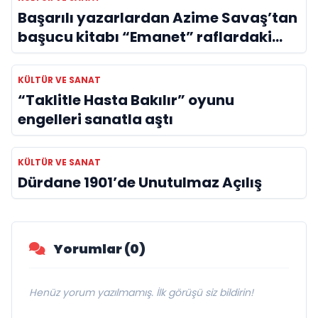
Başarılı yazarlardan Azime Savaş’tan
başucu kitabı “Emanet” raflardaki
yerini aldı
KÜLTÜR VE SANAT
“Taklitle Hasta Bakılır” oyunu
engelleri sanatla aştı
KÜLTÜR VE SANAT
Dürdane 1901’de Unutulmaz Açılış
Yorumlar (0)
Henüz yorum yazılmamış. İlk görüşü siz bildirin!