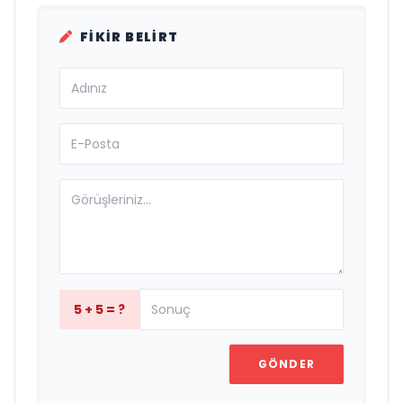
FIKIR BELIRT
5 + 5 = ?
GÖNDER