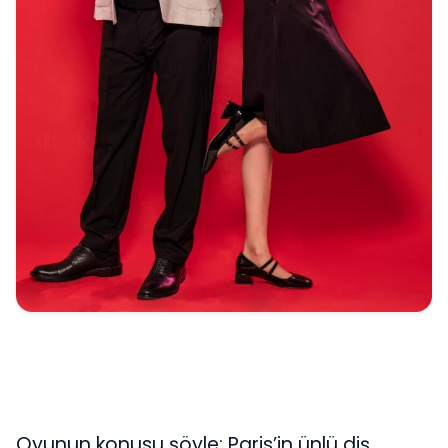
Oyunun konusu şöyle: Paris’in ünlü diş