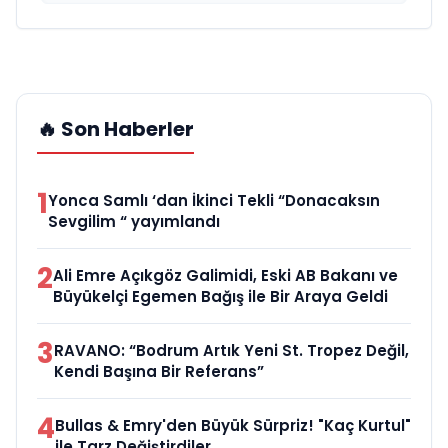
🔥 Son Haberler
1
Yonca Samlı ‘dan İkinci Tekli “Donacaksın
Sevgilim “ yayımlandı
2
Ali Emre Açıkgöz Galimidi, Eski AB Bakanı ve
Büyükelçi Egemen Bağış ile Bir Araya Geldi
3
RAVANO: “Bodrum Artık Yeni St. Tropez Değil,
Kendi Başına Bir Referans”
4
Bullas & Emry'den Büyük Sürpriz! "Kaç Kurtul"
ile Tarz Değiştirdiler