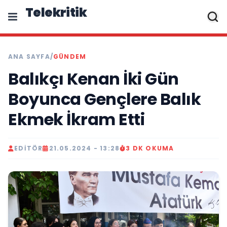
Telekritik
ANA SAYFA
/
GÜNDEM
Balıkçı Kenan İki Gün
Boyunca Gençlere Balık
Ekmek İkram Etti
EDITÖR
21.05.2024 - 13:28
3 DK OKUMA