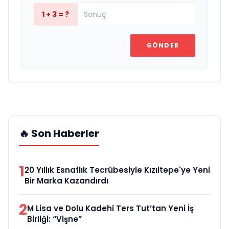
1 + 3 = ?
GÖNDER
🔥 Son Haberler
1
20 Yıllık Esnaflık Tecrübesiyle Kızıltepe'ye Yeni
Bir Marka Kazandırdı
2
M Lisa ve Dolu Kadehi Ters Tut’tan Yeni İş
Birliği: “Vişne”