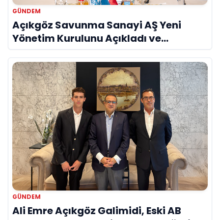
GÜNDEM
Açıkgöz Savunma Sanayi AŞ Yeni
Yönetim Kurulunu Açıkladı ve
Savunma Sanayinde Küresel Vizyon
Vurgusu
GÜNDEM
Ali Emre Açıkgöz Galimidi, Eski AB