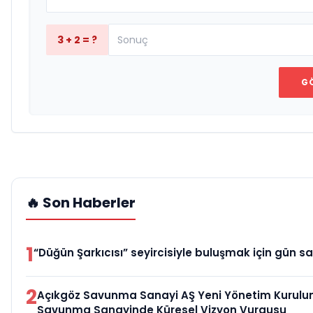
3 + 2 = ?
G
🔥 Son Haberler
1
“Düğün Şarkıcısı” seyircisiyle buluşmak için gün sa
2
Açıkgöz Savunma Sanayi AŞ Yeni Yönetim Kurulun
Savunma Sanayinde Küresel Vizyon Vurgusu