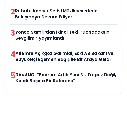
2
Rubato Konser Serisi Müzikseverlerle
Buluşmaya Devam Ediyor
3
Yonca Samlı ‘dan İkinci Tekli “Donacaksın
Sevgilim “ yayımlandı
4
Ali Emre Açıkgöz Galimidi, Eski AB Bakanı ve
Büyükelçi Egemen Bağış ile Bir Araya Geldi
5
RAVANO: “Bodrum Artık Yeni St. Tropez Değil,
Kendi Başına Bir Referans”