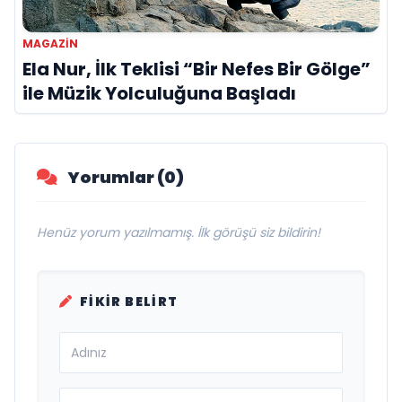
MAGAZIN
Ela Nur, İlk Teklisi “Bir Nefes Bir Gölge”
ile Müzik Yolculuğuna Başladı
Yorumlar (0)
Henüz yorum yazılmamış. İlk görüşü siz bildirin!
FIKIR BELIRT