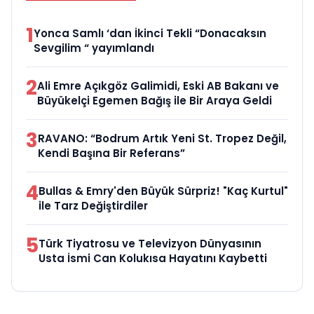
1
Yonca Samlı ‘dan İkinci Tekli “Donacaksın
Sevgilim “ yayımlandı
2
Ali Emre Açıkgöz Galimidi, Eski AB Bakanı ve
Büyükelçi Egemen Bağış ile Bir Araya Geldi
3
RAVANO: “Bodrum Artık Yeni St. Tropez Değil,
Kendi Başına Bir Referans”
4
Bullas & Emry'den Büyük Sürpriz! "Kaç Kurtul"
ile Tarz Değiştirdiler
5
Türk Tiyatrosu ve Televizyon Dünyasının
Usta İsmi Can Kolukısa Hayatını Kaybetti