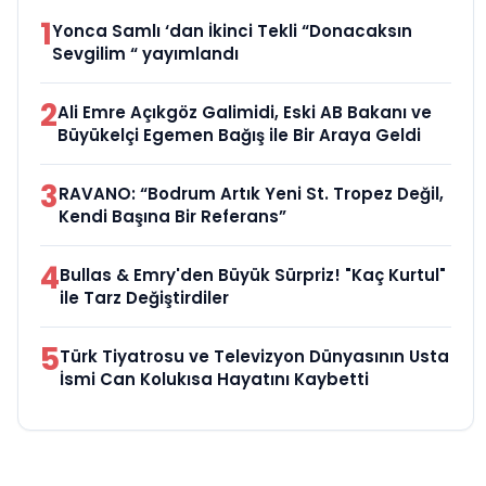
1
Yonca Samlı ‘dan İkinci Tekli “Donacaksın
Sevgilim “ yayımlandı
2
Ali Emre Açıkgöz Galimidi, Eski AB Bakanı ve
Büyükelçi Egemen Bağış ile Bir Araya Geldi
3
RAVANO: “Bodrum Artık Yeni St. Tropez Değil,
Kendi Başına Bir Referans”
4
Bullas & Emry'den Büyük Sürpriz! "Kaç Kurtul"
ile Tarz Değiştirdiler
5
Türk Tiyatrosu ve Televizyon Dünyasının Usta
İsmi Can Kolukısa Hayatını Kaybetti