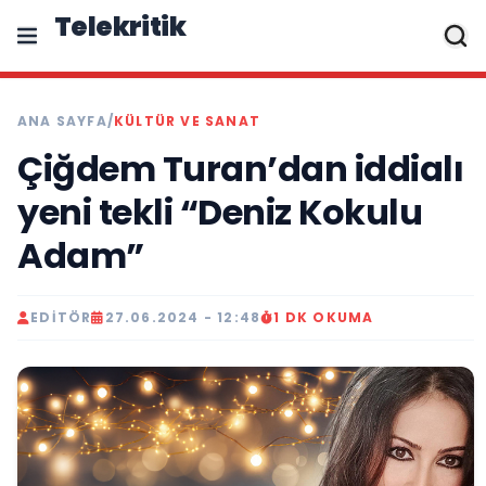
Telekritik
ANA SAYFA
/
KÜLTÜR VE SANAT
Çiğdem Turan’dan iddialı
yeni tekli “Deniz Kokulu
Adam”
EDITÖR
27.06.2024 - 12:48
1 DK OKUMA