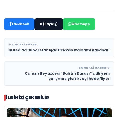
Facebook
X (Paylaş)
WhatsApp
ÖNCEKI HABER
Bursa’da Süperstar Ajda Pekkan izdihamı yaşandı!
SONRAKI HABER
Cansın Beyazova “Bahtın Karası” adlı yeni
çalışmasıyla zirveyi hedefliyor
İLGINIZI ÇEKEBILIR