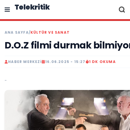
Telekritik
ANA SAYFA
/
KÜLTÜR VE SANAT
D.O.Z filmi durmak bilmiyo
HABER MERKEZI
16.06.2025 - 15:27
1 DK OKUMA
..