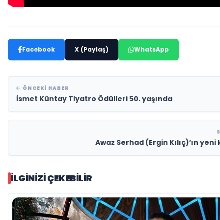
Facebook
X (Paylaş)
WhatsApp
ÖNCEKI HABER
İsmet Küntay Tiyatro Ödülleri 50. yaşında
Awaz Serhad (Ergin Kılıç)’ın yeni 
İLGINIZI ÇEKEBILIR