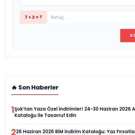
7 + 2 = ?
G
🔥 Son Haberler
1
Şok’tan Yaza Özel İndirimler! 24-30 Haziran 2026 
Kataloğu ile Tasarruf Edin
2
26 Haziran 2026 BİM İndirim Kataloğu: Yaz Fırsatlar