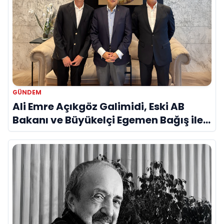
GÜNDEM
Ali Emre Açıkgöz Galimidi, Eski AB
Bakanı ve Büyükelçi Egemen Bağış ile
Bir Araya Geldi