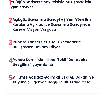
1
“Düğün Şarkıcısı” seyircisiyle buluşmak için
gün sayıyor
2
Açıkgöz Savunma Sanayi AŞ Yeni Yönetim
Kurulunu Açıkladı ve Savunma Sanayinde
Küresel Vizyon Vurgusu
3
Rubato Konser Serisi Müzikseverlerle
Buluşmaya Devam Ediyor
4
Yonca Samlı ‘dan İkinci Tekli “Donacaksın
Sevgilim “ yayımlandı
5
Ali Emre Açıkgöz Galimidi, Eski AB Bakanı ve
Büyükelçi Egemen Bağış ile Bir Araya Geldi