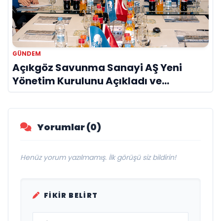
GÜNDEM
Açıkgöz Savunma Sanayi AŞ Yeni
Yönetim Kurulunu Açıkladı ve
Savunma Sanayinde Küresel Vizyon
Vurgusu
Yorumlar (0)
Henüz yorum yazılmamış. İlk görüşü siz bildirin!
FIKIR BELIRT