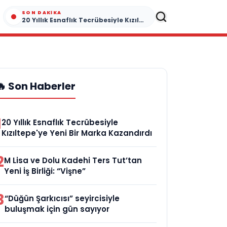
SON DAKIKA
20 Yıllık Esnaflık Tecrübesiyle Kızıltepe'ye Yeni Bir Marka Kazandırdı
🔥 Son Haberler
1
20 Yıllık Esnaflık Tecrübesiyle
Kızıltepe'ye Yeni Bir Marka Kazandırdı
2
M Lisa ve Dolu Kadehi Ters Tut’tan
Yeni İş Birliği: “Vişne”
3
“Düğün Şarkıcısı” seyircisiyle
buluşmak için gün sayıyor