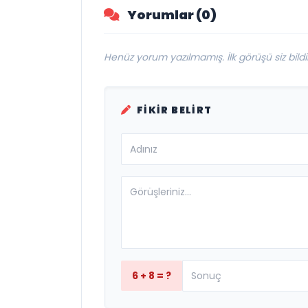
Yorumlar (0)
Henüz yorum yazılmamış. İlk görüşü siz bildir
FIKIR BELIRT
6 + 8 = ?