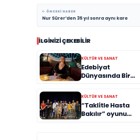
ÖNCEKI HABER
Nur Sürer’den 35 yıl sonra aynı kare
İLGINIZI ÇEKEBILIR
KÜLTÜR VE SANAT
Edebiyat
Dünyasında Bir
Genç Deha
Doğuyor: Dilruba
KÜLTÜR VE SANAT
Engin ve Zift Karas
“Taklitle Hasta
Evreni ‘AVENOİR’
Bakılır” oyunu
engelleri sanatla
aştı