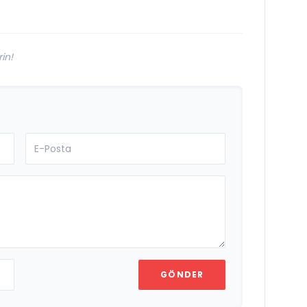
in!
GÖNDER