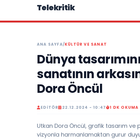
Telekritik
ANA SAYFA
/
KÜLTÜR VE SANAT
Dünya tasarımını
sanatının arkasın
Dora Öncül
EDITÖR
22.12.2024 - 10:47
1 DK OKUMA
Utkan Dora Öncül, grafik tasarım ve p
vizyonla harmanlamaktan gurur duyu