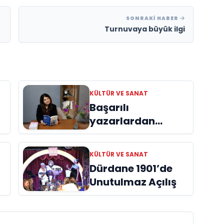
SONRAKI HABER
Turnuvaya büyük ilgi
KÜLTÜR VE SANAT
Başarılı
yazarlardan
Azime Savaş’tan
başucu kitabı
KÜLTÜR VE SANAT
ı
“Emanet”
Dürdane 1901’de
raflardaki yerini
Unutulmaz Açılış
aldı