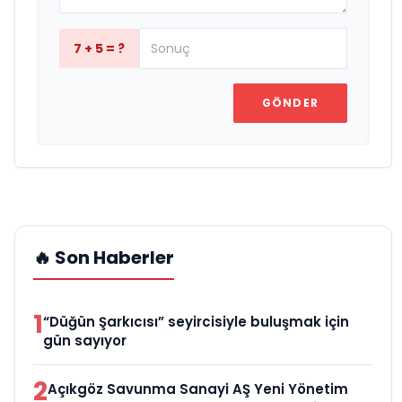
7 + 5 = ?
GÖNDER
🔥 Son Haberler
1
“Düğün Şarkıcısı” seyircisiyle buluşmak için
gün sayıyor
2
Açıkgöz Savunma Sanayi AŞ Yeni Yönetim