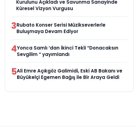
Kurulunu Açıkladı ve Savunma Sanayinde
Küresel Vizyon Vurgusu
3
Rubato Konser Serisi Müzikseverlerle
Buluşmaya Devam Ediyor
4
Yonca Samlı ‘dan İkinci Tekli “Donacaksın
Sevgilim “ yayımlandı
5
Ali Emre Açıkgöz Galimidi, Eski AB Bakanı ve
Büyükelçi Egemen Bağış ile Bir Araya Geldi