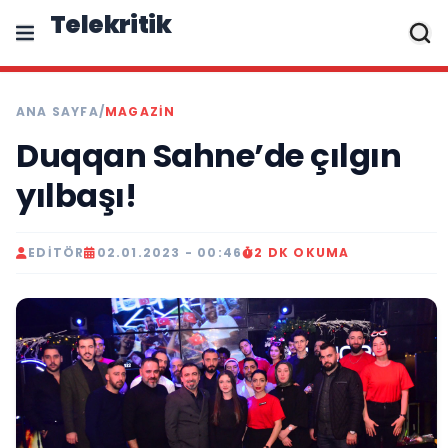
Telekritik
ANA SAYFA
/
MAGAZIN
Duqqan Sahne’de çılgın
yılbaşı!
EDITÖR
02.01.2023 - 00:46
2 DK OKUMA