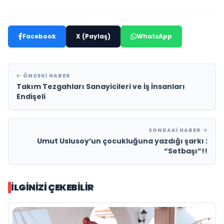
Facebook
X (Paylaş)
WhatsApp
ÖNCEKI HABER
Takım Tezgahları Sanayicileri ve İş İnsanları
Endişeli
SONRAKI HABER
Umut Uslusoy’un çocukluğuna yazdığı şarkı :
“Setbaşı”!!
İLGINIZI ÇEKEBILIR