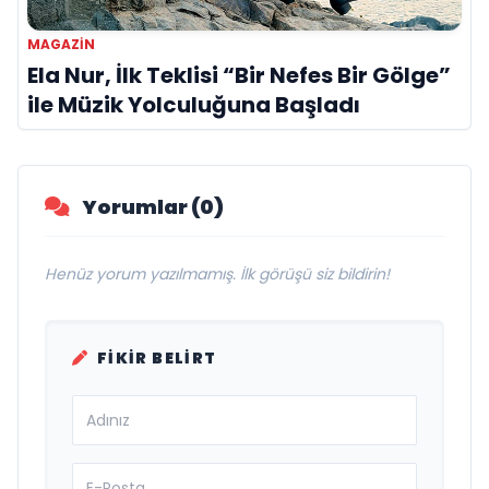
MAGAZIN
Ela Nur, İlk Teklisi “Bir Nefes Bir Gölge”
ile Müzik Yolculuğuna Başladı
Yorumlar (0)
Henüz yorum yazılmamış. İlk görüşü siz bildirin!
FIKIR BELIRT