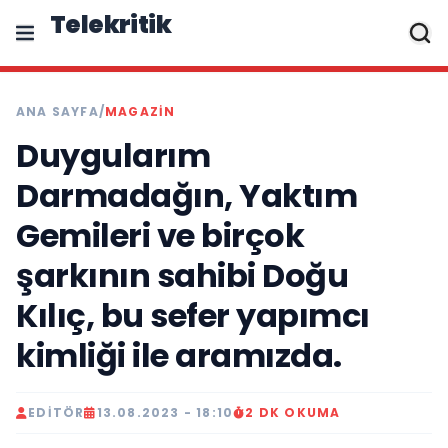
Telekritik
ANA SAYFA
/
MAGAZIN
Duygularım
Darmadağın, Yaktım
Gemileri ve birçok
şarkının sahibi Doğu
Kılıç, bu sefer yapımcı
kimliği ile aramızda.
EDITÖR
13.08.2023 - 18:10
2 DK OKUMA