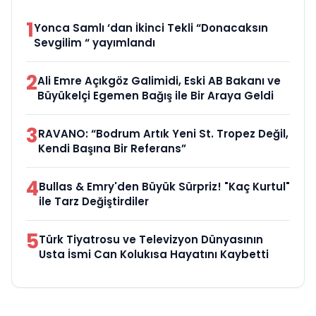
1
Yonca Samlı ‘dan İkinci Tekli “Donacaksın
Sevgilim “ yayımlandı
2
Ali Emre Açıkgöz Galimidi, Eski AB Bakanı ve
Büyükelçi Egemen Bağış ile Bir Araya Geldi
3
RAVANO: “Bodrum Artık Yeni St. Tropez Değil,
Kendi Başına Bir Referans”
4
Bullas & Emry'den Büyük Sürpriz! "Kaç Kurtul"
ile Tarz Değiştirdiler
5
Türk Tiyatrosu ve Televizyon Dünyasının
Usta İsmi Can Kolukısa Hayatını Kaybetti