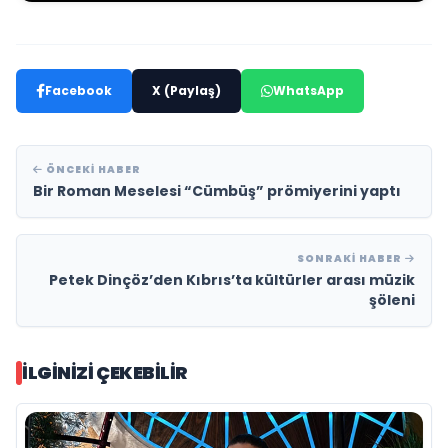
Facebook
X (Paylaş)
WhatsApp
ÖNCEKI HABER
Bir Roman Meselesi “Cümbüş” prömiyerini yaptı
SONRAKI HABER
Petek Dinçöz’den Kıbrıs’ta kültürler arası müzik
şöleni
İLGINIZI ÇEKEBILIR