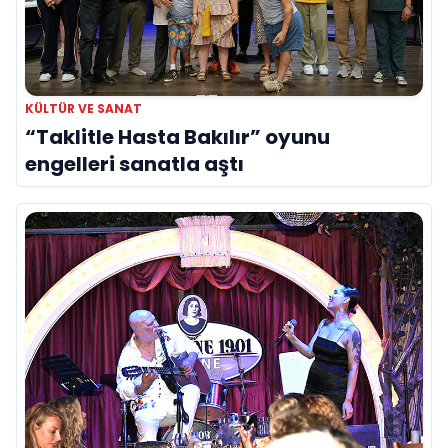
KÜLTÜR VE SANAT
“Taklitle Hasta Bakılır” oyunu
engelleri sanatla aştı