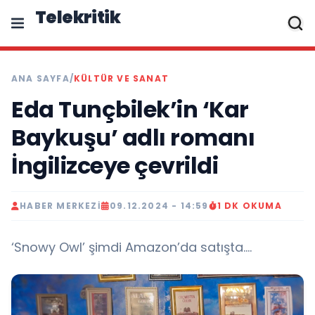
Telekritik
ANA SAYFA
/
KÜLTÜR VE SANAT
Eda Tunçbilek’in ‘Kar
Baykuşu’ adlı romanı
İngilizceye çevrildi
HABER MERKEZI
09.12.2024 - 14:59
1 DK OKUMA
‘Snowy Owl’ şimdi Amazon’da satışta….