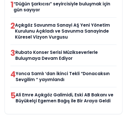
1
“Düğün Şarkıcısı” seyircisiyle buluşmak için
gün sayıyor
2
Açıkgöz Savunma Sanayi AŞ Yeni Yönetim
Kurulunu Açıkladı ve Savunma Sanayinde
Küresel Vizyon Vurgusu
3
Rubato Konser Serisi Müzikseverlerle
Buluşmaya Devam Ediyor
4
Yonca Samlı ‘dan İkinci Tekli “Donacaksın
Sevgilim “ yayımlandı
5
Ali Emre Açıkgöz Galimidi, Eski AB Bakanı ve
Büyükelçi Egemen Bağış ile Bir Araya Geldi