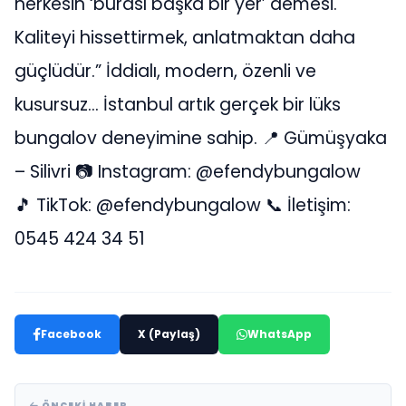
herkesin ‘burası başka bir yer’ demesi.
Kaliteyi hissettirmek, anlatmaktan daha
güçlüdür.” İddialı, modern, özenli ve
kusursuz… İstanbul artık gerçek bir lüks
bungalov deneyimine sahip. 📍 Gümüşyaka
– Silivri 📷 Instagram: @efendybungalow
🎵 TikTok: @efendybungalow 📞 İletişim:
0545 424 34 51
Facebook
X (Paylaş)
WhatsApp
ÖNCEKI HABER