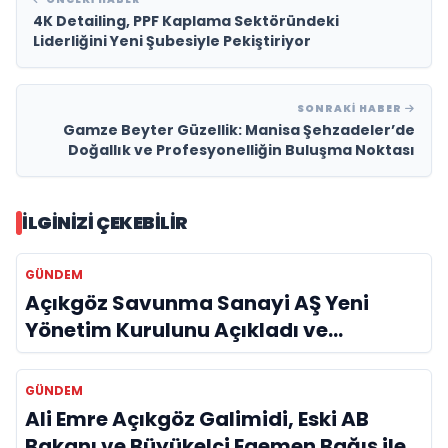
4K Detailing, PPF Kaplama Sektöründeki
Liderliğini Yeni Şubesiyle Pekiştiriyor
SONRAKI HABER
Gamze Beyter Güzellik: Manisa Şehzadeler’de
Doğallık ve Profesyonelliğin Buluşma Noktası
İLGINIZI ÇEKEBILIR
GÜNDEM
Açıkgöz Savunma Sanayi AŞ Yeni
Yönetim Kurulunu Açıkladı ve
Savunma Sanayinde Küresel Vizyon
Vurgusu
GÜNDEM
Ali Emre Açıkgöz Galimidi, Eski AB
Bakanı ve Büyükelçi Egemen Bağış ile