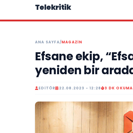
Telekritik
ANA SAYFA
/
MAGAZIN
Efsane ekip, “Efsa
yeniden bir arad
EDITÖR
22.08.2023 - 12:28
3 DK OKUMA