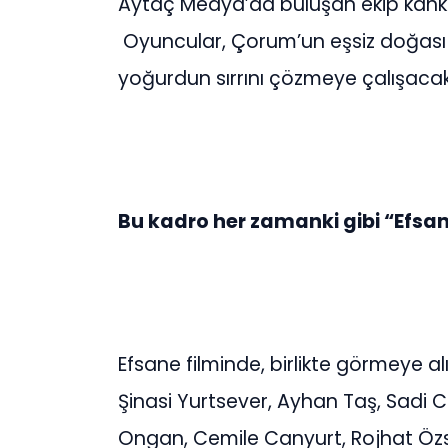
Aytaç Medya’da buluşan ekip kahkaha
Oyuncular, Çorum’un eşsiz doğası ve
yoğurdun sırrını çözmeye çalışacak
Bu kadro her zamanki gibi “Efsa
Efsane filminde, birlikte görmeye al
Şinasi Yurtsever, Ayhan Taş, Sadi Celi
Ongan, Cemile Canyurt, Rojhat Özs