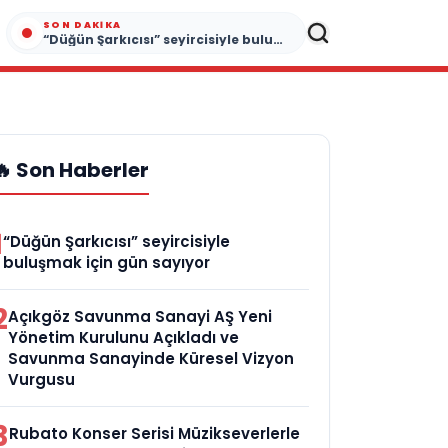
SON DAKIKA
“Düğün Şarkıcısı” seyircisiyle buluşmak için gün sayıyor
🔥 Son Haberler
1
“Düğün Şarkıcısı” seyircisiyle
buluşmak için gün sayıyor
2
Açıkgöz Savunma Sanayi AŞ Yeni
Yönetim Kurulunu Açıkladı ve
Savunma Sanayinde Küresel Vizyon
Vurgusu
3
Rubato Konser Serisi Müzikseverlerle