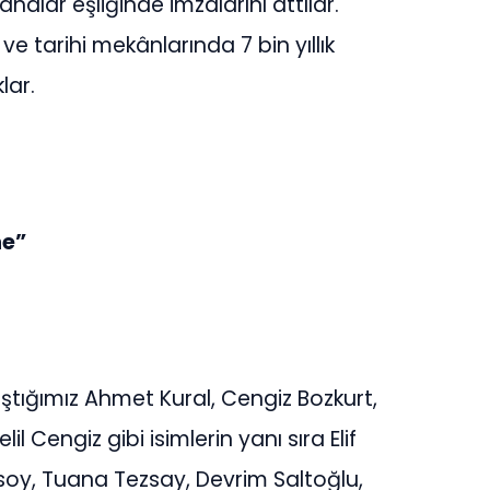
lar eşliğinde imzalarını attılar.
 tarihi mekânlarında 7 bin yıllık
lar.
ne”
ıştığımız Ahmet Kural, Cengiz Bozkurt,
l Cengiz gibi isimlerin yanı sıra Elif
oy, Tuana Tezsay, Devrim Saltoğlu,