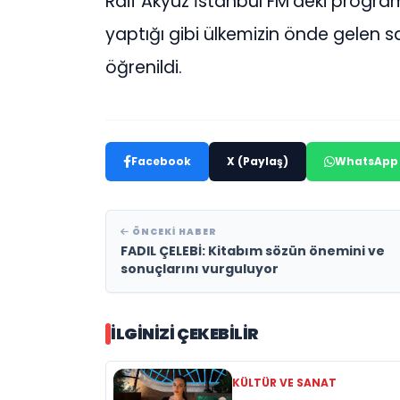
Raif Akyüz İstanbul FM’deki progra
yaptığı gibi ülkemizin önde gelen
öğrenildi.
Facebook
X (Paylaş)
WhatsApp
ÖNCEKI HABER
FADIL ÇELEBİ: Kitabım sözün önemini ve
sonuçlarını vurguluyor
İLGINIZI ÇEKEBILIR
KÜLTÜR VE SANAT