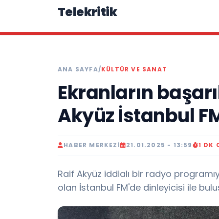
Telekritik
ANA SAYFA
/
KÜLTÜR VE SANAT
Ekranların başarı
Akyüz İstanbul FM
HABER MERKEZI
21.01.2025 - 13:59
1 DK
Raif Akyüz iddialı bir radyo programıy
olan İstanbul FM'de dinleyicisi ile buluş