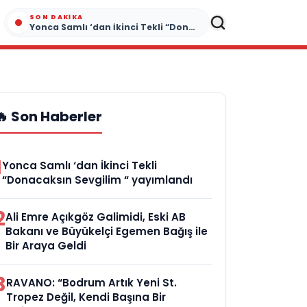
SON DAKIKA
Yonca Samlı ‘dan İkinci Tekli “Donacaksın Sevgilim “ yayımlandı
🔥 Son Haberler
1
Yonca Samlı ‘dan İkinci Tekli
“Donacaksın Sevgilim “ yayımlandı
2
Ali Emre Açıkgöz Galimidi, Eski AB
Bakanı ve Büyükelçi Egemen Bağış ile
Bir Araya Geldi
3
RAVANO: “Bodrum Artık Yeni St.
Tropez Değil, Kendi Başına Bir