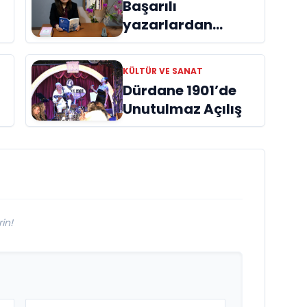
Başarılı
yazarlardan
Azime Savaş’tan
başucu kitabı
KÜLTÜR VE SANAT
ı
“Emanet”
Dürdane 1901’de
raflardaki yerini
Unutulmaz Açılış
aldı
in!