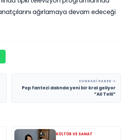
mında tıpkı televizyon programlarında
 sanatçılarını ağırlamaya devam edeceği
SONRAKI HABER
Pop fantezi dalında yeni bir kral geliyor
“Ali Telli”
KÜLTÜR VE SANAT