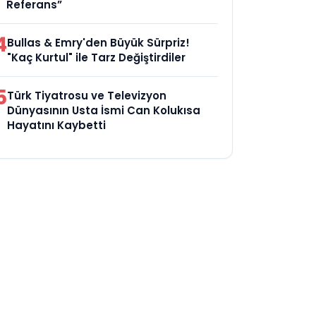
Referans”
4
Bullas & Emry'den Büyük Sürpriz!
"Kaç Kurtul" ile Tarz Değiştirdiler
5
Türk Tiyatrosu ve Televizyon
Dünyasının Usta İsmi Can Kolukısa
Hayatını Kaybetti