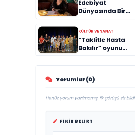
Edebiyat
Dünyasında Bir
Genç Deha
Doğuyor: Dilruba
KÜLTÜR VE SANAT
Engin ve Zift Karas
“Taklitle Hasta
Evreni ‘AVENOİR’
Bakılır” oyunu
engelleri sanatla
aştı
Yorumlar (0)
Henüz yorum yazılmamış. İlk görüşü siz bildir
FIKIR BELIRT