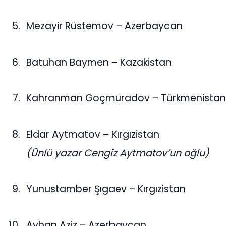
Mezayir Rüstemov – Azerbaycan
Batuhan Baymen – Kazakistan
Kahranman Goçmuradov – Türkmenista
Eldar Aytmatov – Kırgızistan
(Ünlü yazar Cengiz Aytmatov’un oğlu)
Yunustamber Şıgaev – Kırgızistan
Ayhan Aziz – Azerbaycan