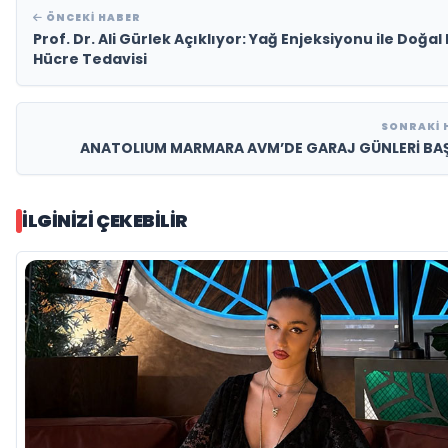
ÖNCEKI HABER
Prof. Dr. Ali Gürlek Açıklıyor: Yağ Enjeksiyonu ile Doğal
Hücre Tedavisi
SONRAKI 
ANATOLIUM MARMARA AVM’DE GARAJ GÜNLERİ BAŞ
İLGINIZI ÇEKEBILIR