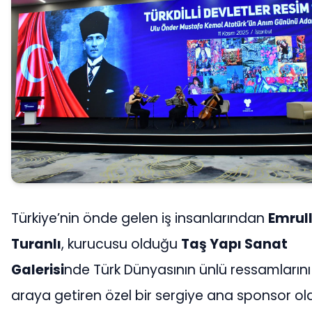
Türkiye’nin önde gelen iş insanlarından
Emrul
Turanlı
, kurucusu olduğu
Taş Yapı Sanat
Galerisi
nde Türk Dünyasının ünlü ressamlarını 
araya getiren özel bir sergiye ana sponsor old