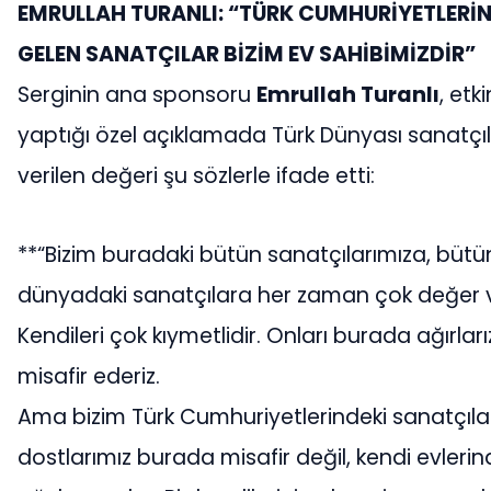
EMRULLAH TURANLI: “TÜRK CUMHURİYETLERİ
GELEN SANATÇILAR BİZİM EV SAHİBİMİZDİR”
Serginin ana sponsoru
Emrullah Turanlı
, etki
yaptığı özel açıklamada Türk Dünyası sanatçı
verilen değeri şu sözlerle ifade etti:
**“Bizim buradaki bütün sanatçılarımıza, bütü
dünyadaki sanatçılara her zaman çok değer ve
Kendileri çok kıymetlidir. Onları burada ağırları
misafir ederiz.
Ama bizim Türk Cumhuriyetlerindeki sanatçılar
dostlarımız burada misafir değil, kendi evleri