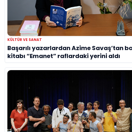
KÜLTÜR VE SANAT
Başarılı yazarlardan Azime Savaş’tan b
kitabı “Emanet” raflardaki yerini aldı