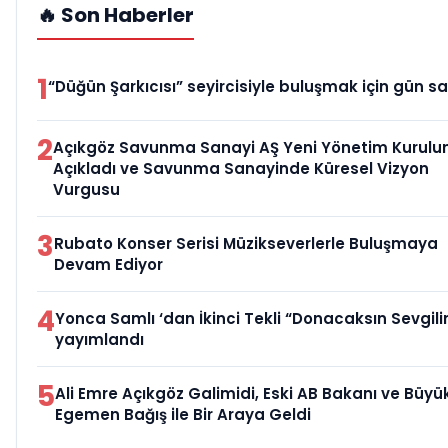
🔥 Son Haberler
1
“Düğün Şarkıcısı” seyircisiyle buluşmak için gün sa
2
Açıkgöz Savunma Sanayi AŞ Yeni Yönetim Kurulu
Açıkladı ve Savunma Sanayinde Küresel Vizyon
Vurgusu
3
Rubato Konser Serisi Müzikseverlerle Buluşmaya
Devam Ediyor
4
Yonca Samlı ‘dan İkinci Tekli “Donacaksın Sevgili
yayımlandı
5
Ali Emre Açıkgöz Galimidi, Eski AB Bakanı ve Büyük
Egemen Bağış ile Bir Araya Geldi