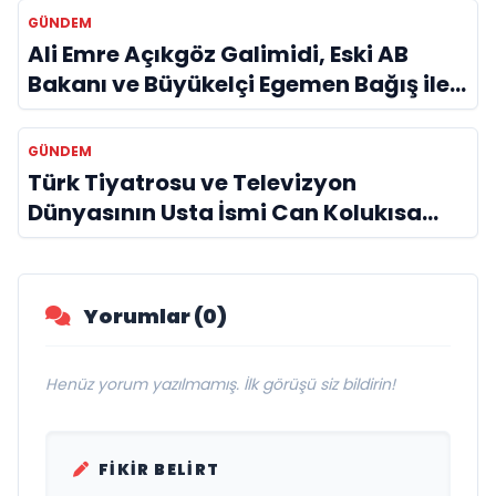
Vurgusu
GÜNDEM
Ali Emre Açıkgöz Galimidi, Eski AB
Bakanı ve Büyükelçi Egemen Bağış ile
Bir Araya Geldi
GÜNDEM
Türk Tiyatrosu ve Televizyon
Dünyasının Usta İsmi Can Kolukısa
Hayatını Kaybetti
Yorumlar (0)
Henüz yorum yazılmamış. İlk görüşü siz bildirin!
FIKIR BELIRT