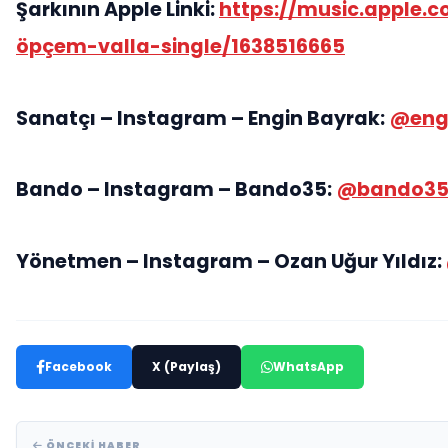
Şarkının Apple Linki:
https://music.apple.
öpçem-valla-single/1638516665
Sanatçı – Instagram – Engin Bayrak:
@eng
Bando – Instagram – Bando35:
@bando35
Yönetmen – Instagram – Ozan Uğur Yıldız:
Facebook
X (Paylaş)
WhatsApp
ÖNCEKI HABER