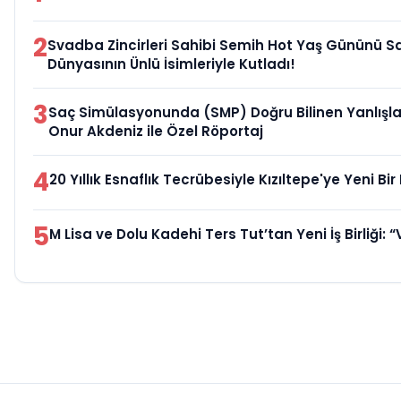
2
Svadba Zincirleri Sahibi Semih Hot Yaş Gününü 
Dünyasının Ünlü İsimleriyle Kutladı!
3
Saç Simülasyonunda (SMP) Doğru Bilinen Yanlışla
Onur Akdeniz ile Özel Röportaj
4
20 Yıllık Esnaflık Tecrübesiyle Kızıltepe'ye Yeni B
5
M Lisa ve Dolu Kadehi Ters Tut’tan Yeni İş Birliği: “