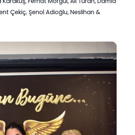
Karakuş, Ferhat Morgül, Ali Turan, Damla
t Çekiç, Şenol Adioğlu, Neslihan &