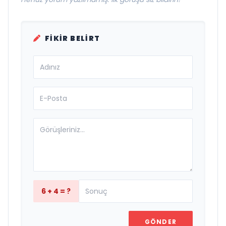
FIKIR BELIRT
6 + 4 = ?
GÖNDER