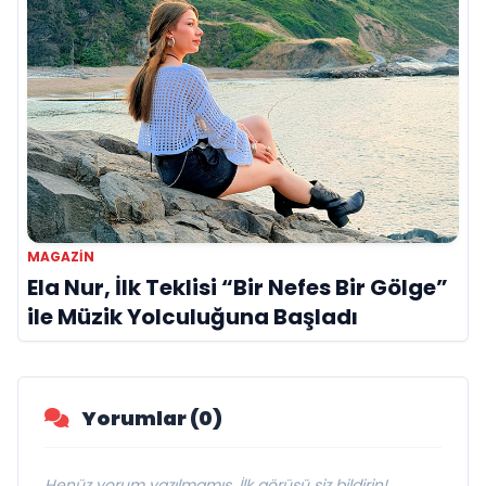
MAGAZIN
Ela Nur, İlk Teklisi “Bir Nefes Bir Gölge”
ile Müzik Yolculuğuna Başladı
Yorumlar (0)
Henüz yorum yazılmamış. İlk görüşü siz bildirin!