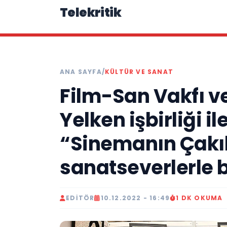
Telekritik
ANA SAYFA
/
KÜLTÜR VE SANAT
Film-San Vakfı v
Yelken işbirliği i
“Sinemanın Çakıl 
sanatseverlerle 
EDITÖR
10.12.2022 - 16:49
1 DK OKUMA