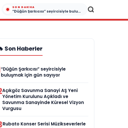
SON DAKIKA
“Düğün Şarkıcısı” seyircisiyle buluşmak için gün sayıyor
🔥 Son Haberler
1
“Düğün Şarkıcısı” seyircisiyle
buluşmak için gün sayıyor
2
Açıkgöz Savunma Sanayi AŞ Yeni
Yönetim Kurulunu Açıkladı ve
Savunma Sanayinde Küresel Vizyon
Vurgusu
3
Rubato Konser Serisi Müzikseverlerle