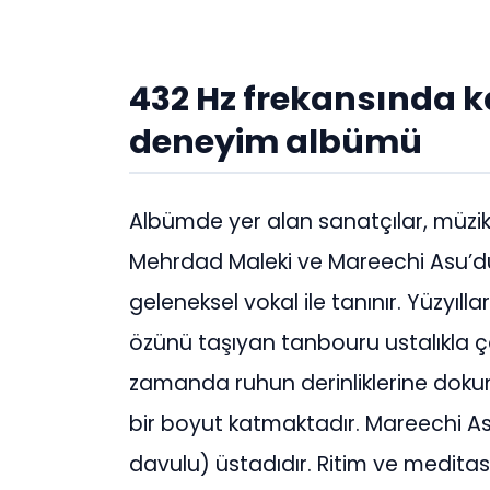
432 Hz frekansında k
deneyim albümü
Albümde yer alan sanatçılar, müzik
Mehrdad Maleki ve Mareechi Asu’du
geleneksel vokal ile tanınır. Yüzyıl
özünü taşıyan tanbouru ustalıkla ça
zamanda ruhun derinliklerine doku
bir boyut katmaktadır. Mareechi As
davulu) üstadıdır. Ritim ve medita