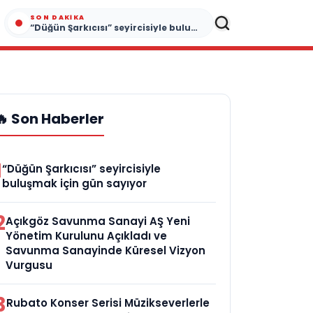
SON DAKIKA
“Düğün Şarkıcısı” seyircisiyle buluşmak için gün sayıyor
🔥 Son Haberler
1
“Düğün Şarkıcısı” seyircisiyle
buluşmak için gün sayıyor
2
Açıkgöz Savunma Sanayi AŞ Yeni
Yönetim Kurulunu Açıkladı ve
Savunma Sanayinde Küresel Vizyon
Vurgusu
3
Rubato Konser Serisi Müzikseverlerle