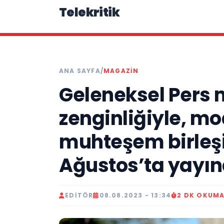
Telekritik
ANA SAYFA
/
MAGAZIN
Geleneksel Pers 
zenginliğiyle, mo
muhteşem birleş
Ağustos’ta yayı
EDITÖR
08.08.2023 - 13:34
2 DK OKUM