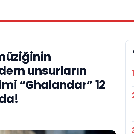
müziğinin
dern unsurların
imi “Ghalandar” 12
nda!
A