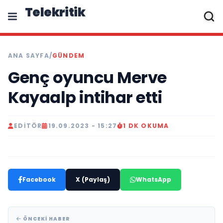
Telekritik
ANA SAYFA
/
GÜNDEM
Genç oyuncu Merve
Kayaalp intihar etti
EDITÖR
19.09.2023 - 15:27
1 DK OKUMA
Facebook
X (Paylaş)
WhatsApp
ÖNCEKI HABER