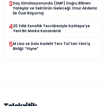
3
Saç Simülasyonunda (SMP) Doğru Bilinen
Yanlışlar ve Sektörün Geleceği: Onur Akdeniz
ile Özel Röportaj
4
20 Yıllık Esnaflık Tecrübesiyle Kızıltepe'ye
Yeni Bir Marka Kazandırdı
5
M Lisa ve Dolu Kadehi Ters Tut’tan Yeni İş
Birliği: “Vişne”
Telekritik