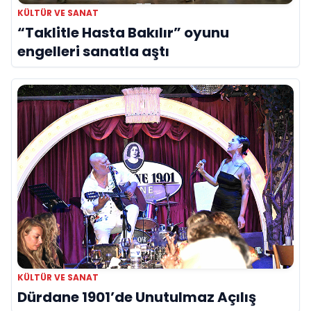
KÜLTÜR VE SANAT
“Taklitle Hasta Bakılır” oyunu
engelleri sanatla aştı
KÜLTÜR VE SANAT
Dürdane 1901’de Unutulmaz Açılış