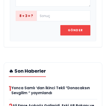
8 + 3 = ?
GÖNDER
🔥 Son Haberler
1
Yonca Samlı ‘dan İkinci Tekli “Donacaksın
Sevgilim “ yayımlandı
Ali Emre Açıkgöz Galimidi, Eski AB Bakanı ve