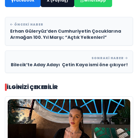
Facebook
X (Paylaş)
WhatsApp
ÖNCEKI HABER
Erhan Güleryüz’den Cumhuriyetin Çocuklarına
Armağan 100. Yıl Marşı; “Açtık Yelkenleri”
SONRAKI HABER
Bilecik’te Aday Adayı Çetin Kaya ismi öne çıkıyor!
İLGINIZI ÇEKEBILIR