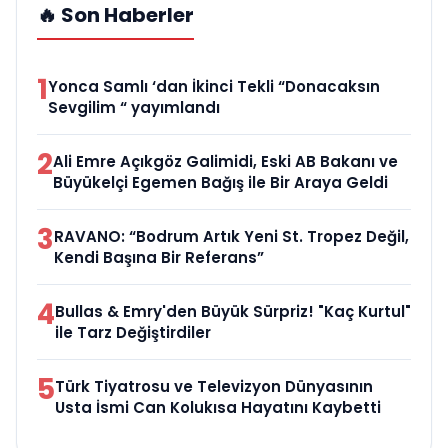
🔥 Son Haberler
1
Yonca Samlı ‘dan İkinci Tekli “Donacaksın
Sevgilim “ yayımlandı
2
Ali Emre Açıkgöz Galimidi, Eski AB Bakanı ve
Büyükelçi Egemen Bağış ile Bir Araya Geldi
3
RAVANO: “Bodrum Artık Yeni St. Tropez Değil,
Kendi Başına Bir Referans”
4
Bullas & Emry'den Büyük Sürpriz! "Kaç Kurtul"
ile Tarz Değiştirdiler
5
Türk Tiyatrosu ve Televizyon Dünyasının
Usta İsmi Can Kolukısa Hayatını Kaybetti