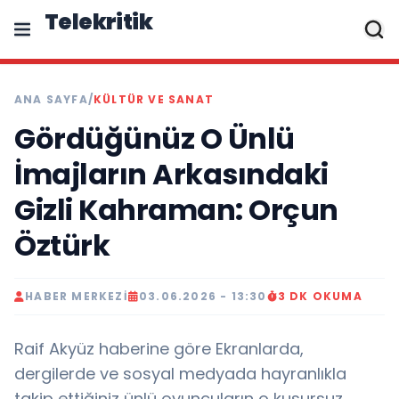
Telekritik
ANA SAYFA
/
KÜLTÜR VE SANAT
Gördüğünüz O Ünlü
İmajların Arkasındaki
Gizli Kahraman: Orçun
Öztürk
HABER MERKEZI
03.06.2026 - 13:30
3 DK OKUMA
Raif Akyüz haberine göre Ekranlarda,
dergilerde ve sosyal medyada hayranlıkla
takip ettiğiniz ünlü oyuncuların o kusursuz,