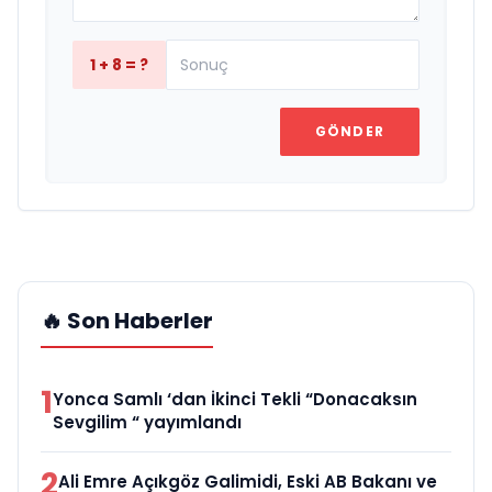
1 + 8 = ?
GÖNDER
🔥 Son Haberler
1
Yonca Samlı ‘dan İkinci Tekli “Donacaksın
Sevgilim “ yayımlandı
2
Ali Emre Açıkgöz Galimidi, Eski AB Bakanı ve