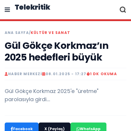
Telekritik
ANA SAYFA
/
KÜLTÜR VE SANAT
Gül Gökçe Korkmaz’ın
2025 hedefleri büyük
HABER MERKEZI
08.01.2025 - 17:27
1 DK OKUMA
Gül Gökçe Korkmaz 2025'e "üretme"
parolasıyla girdi....
Facebook
X (Paylaş)
WhatsApp