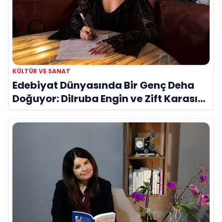
KÜLTÜR VE SANAT
Edebiyat Dünyasında Bir Genç Deha
Doğuyor: Dilruba Engin ve Zift Karası
Evreni ‘AVENOİR’