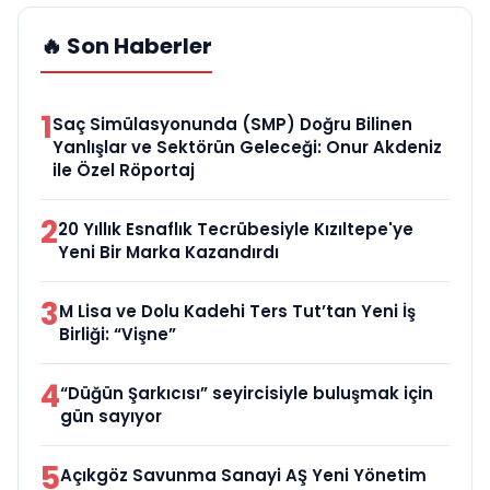
🔥 Son Haberler
1
Saç Simülasyonunda (SMP) Doğru Bilinen
Yanlışlar ve Sektörün Geleceği: Onur Akdeniz
ile Özel Röportaj
2
20 Yıllık Esnaflık Tecrübesiyle Kızıltepe'ye
Yeni Bir Marka Kazandırdı
3
M Lisa ve Dolu Kadehi Ters Tut’tan Yeni İş
Birliği: “Vişne”
4
“Düğün Şarkıcısı” seyircisiyle buluşmak için
gün sayıyor
5
Açıkgöz Savunma Sanayi AŞ Yeni Yönetim