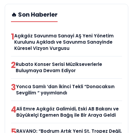
🔥 Son Haberler
1
Açıkgöz Savunma Sanayi AŞ Yeni Yönetim
Kurulunu Açıkladı ve Savunma Sanayinde
Küresel Vizyon Vurgusu
2
Rubato Konser Serisi Müzikseverlerle
Buluşmaya Devam Ediyor
3
Yonca Samlı ‘dan İkinci Tekli “Donacaksın
Sevgilim “ yayımlandı
4
Ali Emre Açıkgöz Galimidi, Eski AB Bakanı ve
Büyükelçi Egemen Bağış ile Bir Araya Geldi
5
RAVANO: “Bodrum Artık Yeni St. Tropez Değil,