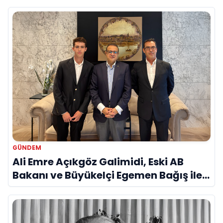
Savunma Sanayinde Küresel Vizyon
Vurgusu
GÜNDEM
Ali Emre Açıkgöz Galimidi, Eski AB
Bakanı ve Büyükelçi Egemen Bağış ile
Bir Araya Geldi