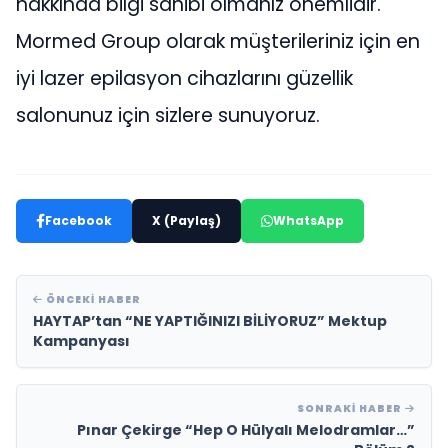
hakkında bilgi sahibi olmanız önemlidir.
Mormed Group olarak müşterileriniz için en
iyi lazer epilasyon cihazlarını güzellik
salonunuz için sizlere sunuyoruz.
Facebook
X (Paylaş)
WhatsApp
ÖNCEKI HABER
HAYTAP’tan “NE YAPTIĞINIZI BİLİYORUZ” Mektup
Kampanyası
SONRAKI HABER
Pınar Çekirge “Hep O Hülyalı Melodramlar…”