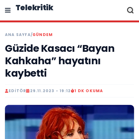
Telekritik
ANA SAYFA
/
GÜNDEM
Güzide Kasacı “Bayan
Kahkaha” hayatını
kaybetti
EDITÖR
29.11.2023 - 19:12
1 DK OKUMA