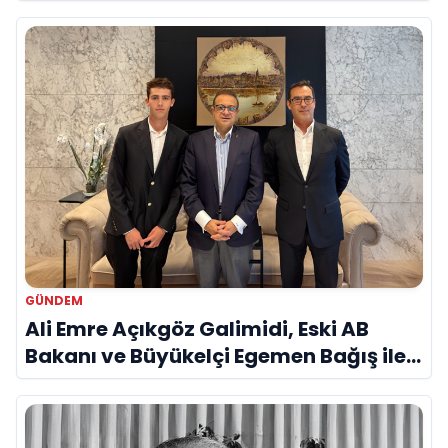
Savunma Sanayinde Küresel Vizyon
Vurgusu
GÜNDEM
Ali Emre Açıkgöz Galimidi, Eski AB
Bakanı ve Büyükelçi Egemen Bağış ile
Bir Araya Geldi