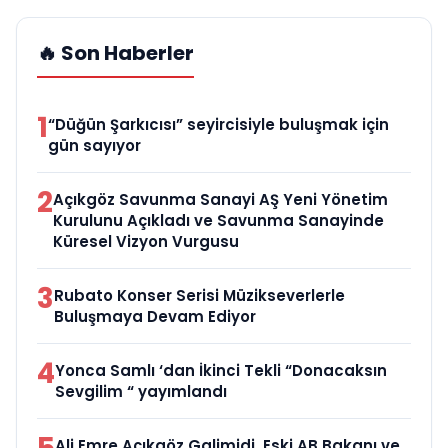
🔥 Son Haberler
1
“Düğün Şarkıcısı” seyircisiyle buluşmak için
gün sayıyor
2
Açıkgöz Savunma Sanayi AŞ Yeni Yönetim
Kurulunu Açıkladı ve Savunma Sanayinde
Küresel Vizyon Vurgusu
3
Rubato Konser Serisi Müzikseverlerle
Buluşmaya Devam Ediyor
4
Yonca Samlı ‘dan İkinci Tekli “Donacaksın
Sevgilim “ yayımlandı
Ali Emre Açıkgöz Galimidi, Eski AB Bakanı ve