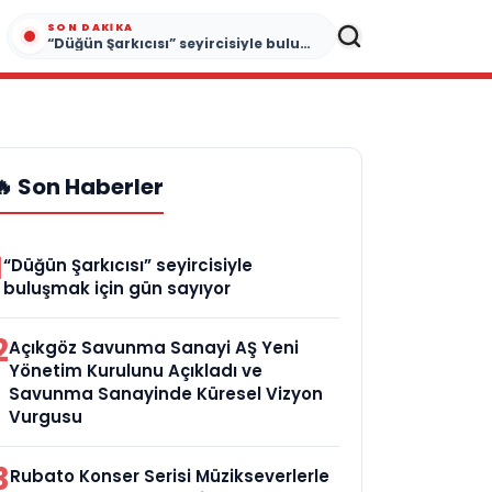
SON DAKIKA
“Düğün Şarkıcısı” seyircisiyle buluşmak için gün sayıyor
🔥 Son Haberler
1
“Düğün Şarkıcısı” seyircisiyle
buluşmak için gün sayıyor
2
Açıkgöz Savunma Sanayi AŞ Yeni
Yönetim Kurulunu Açıkladı ve
Savunma Sanayinde Küresel Vizyon
Vurgusu
3
Rubato Konser Serisi Müzikseverlerle