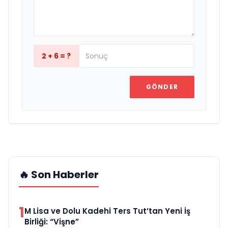
2 + 6 = ?
GÖNDER
🔥 Son Haberler
1
M Lisa ve Dolu Kadehi Ters Tut’tan Yeni İş
Birliği: “Vişne”