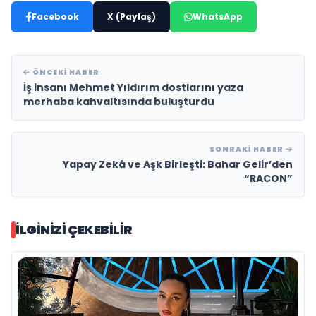
Facebook
X (Paylaş)
WhatsApp
ÖNCEKI HABER
İş insanı Mehmet Yıldırım dostlarını yaza
merhaba kahvaltısında buluşturdu
SONRAKI HABER
Yapay Zekâ ve Aşk Birleşti: Bahar Gelir’den
“RACON”
İLGINIZI ÇEKEBILIR