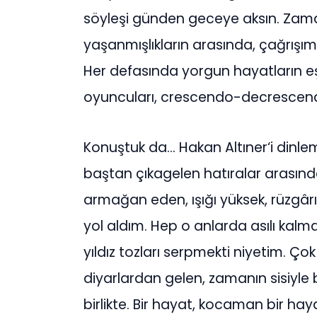
söyleşi günden geceye aksın. Zama
yaşanmışlıkların arasında, çağrışıml
Her defasında yorgun hayatların eş
oyuncuları, crescendo-decrescend
Konuştuk da… Hakan Altıner‘i dinl
baştan çıkagelen hatıralar arasında,
armağan eden, ışığı yüksek, rüzgâ
yol aldım. Hep o anlarda asılı ka
yıldız tozları serpmekti niyetim. Ç
diyarlardan gelen, zamanın sisiyle
birlikte. Bir hayat, kocaman bir hay