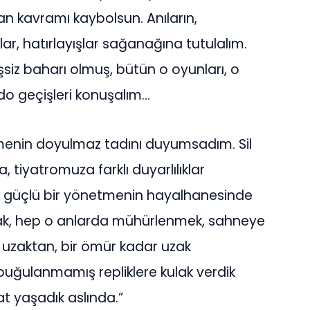
n kavramı kaybolsun. Anıların,
ar, hatırlayışlar sağanağına tutulalım.
siz baharı olmuş, bütün o oyunları, o
o geçişleri konuşalım…
emenin doyulmaz tadını duyumsadım. Sil
 tiyatromuza farklı duyarlılıklar
rı güçlü bir yönetmenin hayalhanesinde
lmak, hep o anlarda mühürlenmek, sahneye
ok uzaktan, bir ömür kadar uzak
 buğulanmamış repliklere kulak verdik
at yaşadık aslında.”