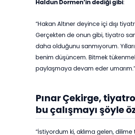
Haldun Dormen’in dediği gibi
:
“Hakan Altıner deyince içi dışı tiyat
Gerçekten de onun gibi, tiyatro sa
daha olduğunu sanmıyorum. Yılların
benim düşüncem. Bitmek tükenmek b
paylaşmaya devam eder umarım.
Pınar Çekirge, tiyatro
bu çalışmayı şöyle öz
“İstiyordum ki, aklıma gelen, dilime