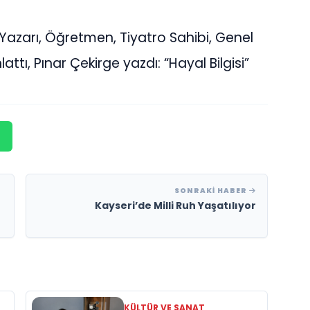
azarı, Öğretmen, Tiyatro Sahibi, Genel
tı, Pınar Çekirge yazdı: “Hayal Bilgisi”
SONRAKI HABER
n
Kayseri’de Milli Ruh Yaşatılıyor
KÜLTÜR VE SANAT