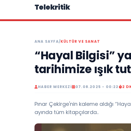
Telekritik
ANA SAYFA
/
KÜLTÜR VE SANAT
“Hayal Bilgisi” ya
tarihimize ışık t
HABER MERKEZI
07.08.2025 - 00:22
2 D
Pınar Çekirge'nin kaleme aldığı ‘’Hayal B
ayında tüm kitapçılarda..