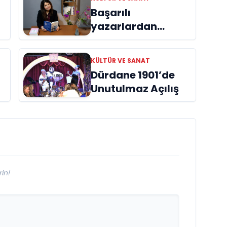
Başarılı
yazarlardan
Azime Savaş’tan
başucu kitabı
KÜLTÜR VE SANAT
ı
“Emanet”
Dürdane 1901’de
raflardaki yerini
Unutulmaz Açılış
aldı
in!