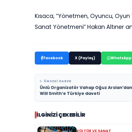
Kısaca, “Yönetmen, Oyuncu, Oyun Y
Sanat Yönetmeni” Hakan Altıner anlat
Facebook
X (Paylaş)
WhatsApp
ÖNCEKI HABER
Ünlü Organizatör Vahap Oğuz Arslan’da
Will Smith’e Türkiye daveti
İLGINIZI ÇEKEBILIR
KÜLTÜR VE SANAT