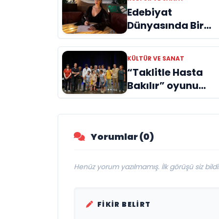
Edebiyat
Dünyasında Bir
Genç Deha
Doğuyor: Dilruba
KÜLTÜR VE SANAT
Engin ve Zift Karas
“Taklitle Hasta
Evreni ‘AVENOİR’
Bakılır” oyunu
engelleri sanatla
aştı
Yorumlar (0)
Henüz yorum yazılmamış. İlk görüşü siz bildir
FIKIR BELIRT