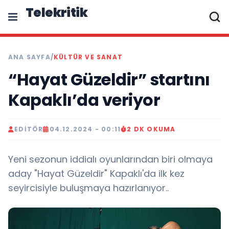
Telekritik
ANA SAYFA
/
KÜLTÜR VE SANAT
“Hayat Güzeldir” startını
Kapaklı’da veriyor
EDITÖR
04.12.2024 - 00:11
2 DK OKUMA
Yeni sezonun iddialı oyunlarından biri olmaya
aday "Hayat Güzeldir" Kapaklı'da ilk kez
seyircisiyle buluşmaya hazırlanıyor..